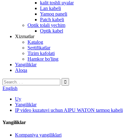
kalit toshli uyalar
Lan kabeli
Yamoq paneli
Patch kabeli
Optik tolali yechim
Optik kabel
Xizmatlar
Katalog
Sertifikatlar
Tizim kafolati
Hamkor bo'ling
Yangiliklar
Aloqa
English
Uy
Yangiliklar
IP video kuzatuvi uchun AIPU WATON tarmoq kabeli
Yangiliklar
Kompaniya yangiliklari