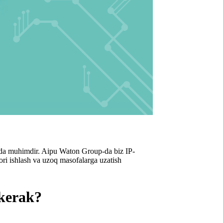
h juda muhimdir. Aipu Waton Group-da biz IP-
ori ishlash va uzoq masofalarga uzatish
 kerak?