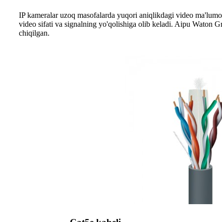
IP kameralar uzoq masofalarda yuqori aniqlikdagi video ma'lumotl
video sifati va signalning yo'qolishiga olib keladi. Aipu Waton G
chiqilgan.