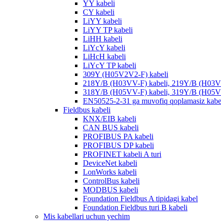
YY kabeli
CY kabeli
LiYY kabeli
LiYY TP kabeli
LiHH kabeli
LiYcY kabeli
LiHcH kabeli
LiYcY TP kabeli
309Y (H05V2V2-F) kabeli
218Y/B (H03VV-F) kabeli, 219Y/B (H03V
318Y/B (H05VV-F) kabeli, 319Y/B (H05V
EN50525-2-31 ga muvofiq qoplamasiz kabe
Fieldbus kabeli
KNX/EIB kabeli
CAN BUS kabeli
PROFIBUS PA kabeli
PROFIBUS DP kabeli
PROFINET kabeli A turi
DeviceNet kabeli
LonWorks kabeli
ControlBus kabeli
MODBUS kabeli
Foundation Fieldbus A tipidagi kabel
Foundation Fieldbus turi B kabeli
Mis kabellari uchun yechim