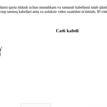
arni qayta ishlash uchun mustahkam va samarali kabellarni talab qiladi
roup tarmoq kabellari aniq va uzluksiz video uzatishni ta'minlab, IP-vi
Cat6 kabeli