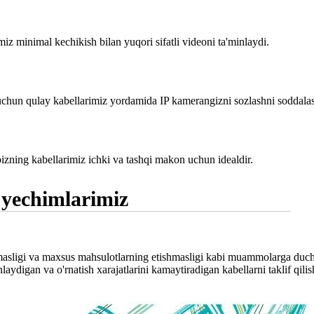
z minimal kechikish bilan yuqori sifatli videoni ta'minlaydi.
 uchun qulay kabellarimiz yordamida IP kamerangizni sozlashni soddalas
 bizning kabellarimiz ichki va tashqi makon uchun idealdir.
yechimlarimiz
i emasligi va maxsus mahsulotlarning etishmasligi kabi muammolarga 
aydigan va o'rnatish xarajatlarini kamaytiradigan kabellarni taklif qilish