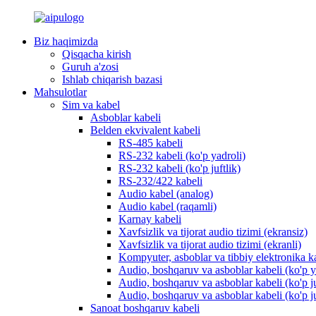
Biz haqimizda
Qisqacha kirish
Guruh a'zosi
Ishlab chiqarish bazasi
Mahsulotlar
Sim va kabel
Asboblar kabeli
Belden ekvivalent kabeli
RS-485 kabeli
RS-232 kabeli (ko'p yadroli)
RS-232 kabeli (ko'p juftlik)
RS-232/422 kabeli
Audio kabel (analog)
Audio kabel (raqamli)
Karnay kabeli
Xavfsizlik va tijorat audio tizimi (ekransiz)
Xavfsizlik va tijorat audio tizimi (ekranli)
Kompyuter, asboblar va tibbiy elektronika k
Audio, boshqaruv va asboblar kabeli (ko'p ya
Audio, boshqaruv va asboblar kabeli (ko'p ju
Audio, boshqaruv va asboblar kabeli (ko'p juf
Sanoat boshqaruv kabeli