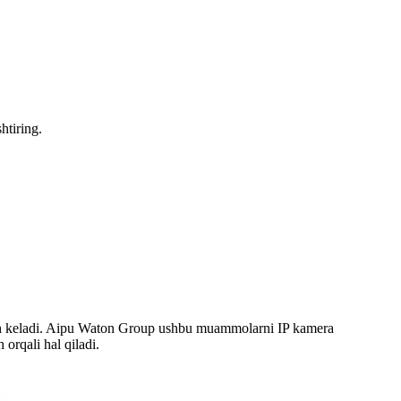
htiring.
duch keladi. Aipu Waton Group ushbu muammolarni IP kamera
 orqali hal qiladi.