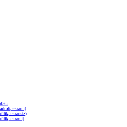
abeli
droli, ekranli)
ftlik, ekransiz)
tlik, ekranli)