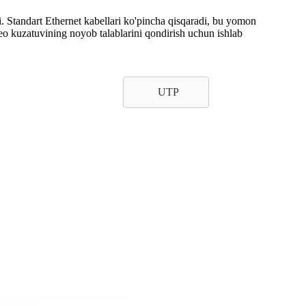
. Standart Ethernet kabellari ko'pincha qisqaradi, bu yomon
deo kuzatuvining noyob talablarini qondirish uchun ishlab
UTP