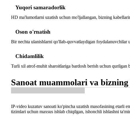
Yuqori samaradorlik
HD ma'lumotlarni uzatish uchun mo'ljallangan, bizning kabellarimi
Oson o'rnatish
Bir nechta ulanishlarni qo'llab-quvvatlaydigan foydalanuvchilar
Chidamlilik
Turli xil atrof-muhit sharoitlariga bardosh berish uchun qurilgan
Sanoat muammolari va bizning 
IP-video kuzatuv sanoati ko'pincha uzatish masofasining etarl
tizimlari uchun maxsus ishlab chiqilgan, ishonchli ishlashni ta'minl