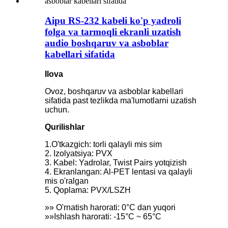
Aipu RS-232 kabeli ko'p yadroli
folga va tarmoqli ekranli uzatish
audio boshqaruv va asboblar
kabellari sifatida
Ilova
Ovoz, boshqaruv va asboblar kabellari
sifatida past tezlikda ma'lumotlarni uzatish
uchun.
Qurilishlar
1.O'tkazgich: torli qalayli mis sim
2. Izolyatsiya: PVX
3. Kabel: Yadrolar, Twist Pairs yotqizish
4. Ekranlangan: Al-PET lentasi va qalayli
mis o'ralgan
5. Qoplama: PVX/LSZH
»» O'rnatish harorati: 0°C dan yuqori
»»Ishlash harorati: -15°C ~ 65°C