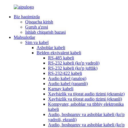
Biz haqimizda
Qisqacha kirish
Guruh a'zosi
Ishlab chiqarish bazasi
Mahsulotlar
Sim va kabel
Asboblar kabeli
Belden ekvivalent kabeli
RS-485 kabeli
RS-232 kabeli (ko'p yadroli)
RS-232 kabeli (ko'p juftlik)
RS-232/422 kabeli
Audio kabel (analog)
Audio kabel (raqamli)
Karnay kabeli
Xavfsizlik va tijorat audio tizimi (ekransiz)
Xavfsizlik va tijorat audio tizimi (ekranli)
Kompyuter, asboblar va tibbiy elektronika
kabeli
Audio, boshqaruv va asboblar kabeli (ko'p
yadroli, ekranli)
Audio, boshqaruv va asboblar kabeli (ko'p