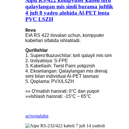
Aipu RS-422 kompyuter kabeli torli
qalaylangan mis simli burama juftlik
4 juft 8 yadro alohida Al-PET lenta
PVC LSZH
Ilova
EIA RS 422 ilovalari uchun, kompyuter
kabellari sifatida ishlatiladi.
Qurilishlar
1. Supero'tkazuvchilar: torli qalayli mis sim
2. Izolyatsiya: S-FPE
3. Kabellash: Twist Pairs yotqizish
4. Ekranlangan: Qalaylangan mis drenaj
simi bilan individual Al-PET tasmasi
5. Qoplama: PVX/LSZH
»» O'rnatish harorati: 0°C dan yuqori
»»Ishlash harorati: -15°C ~ 65°C
so'rov
tafsilot