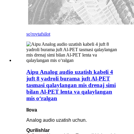
so'rov
tafsilot
Aipu Analog audio uzatish kabeli 4
juft 8 yadroli burama juft Al-PET
tasmasi qalaylangan mis drenaj simi
bilan Al-PET lenta va qalaylangan
mis oʻralgan
Ilova
Analog audio uzatish uchun.
Qurilishlar