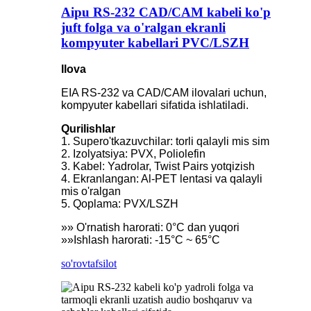
Aipu RS-232 CAD/CAM kabeli ko'p
juft folga va o'ralgan ekranli
kompyuter kabellari PVC/LSZH
Ilova
EIA RS-232 va CAD/CAM ilovalari uchun,
kompyuter kabellari sifatida ishlatiladi.
Qurilishlar
1. Supero'tkazuvchilar: torli qalayli mis sim
2. Izolyatsiya: PVX, Poliolefin
3. Kabel: Yadrolar, Twist Pairs yotqizish
4. Ekranlangan: Al-PET lentasi va qalayli
mis o'ralgan
5. Qoplama: PVX/LSZH
»» O'rnatish harorati: 0°C dan yuqori
»»Ishlash harorati: -15°C ~ 65°C
so'rov
tafsilot