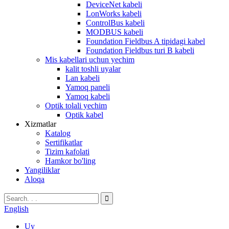
DeviceNet kabeli
LonWorks kabeli
ControlBus kabeli
MODBUS kabeli
Foundation Fieldbus A tipidagi kabel
Foundation Fieldbus turi B kabeli
Mis kabellari uchun yechim
kalit toshli uyalar
Lan kabeli
Yamoq paneli
Yamoq kabeli
Optik tolali yechim
Optik kabel
Xizmatlar
Katalog
Sertifikatlar
Tizim kafolati
Hamkor bo'ling
Yangiliklar
Aloqa
English
Uy