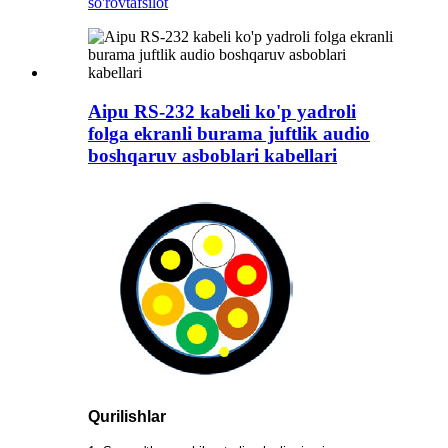
so'rov
tafsilot
Aipu RS-232 kabeli ko'p yadroli
folga ekranli burama juftlik audio
boshqaruv asboblari kabellari
Qurilishlar