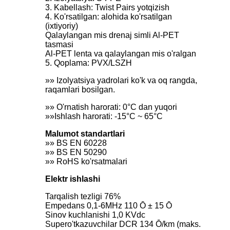
3. Kabellash: Twist Pairs yotqizish
4. Ko'rsatilgan: alohida ko'rsatilgan
(ixtiyoriy)
Qalaylangan mis drenaj simli Al-PET
tasmasi
Al-PET lenta va qalaylangan mis o'ralgan
5. Qoplama: PVX/LSZH
»» Izolyatsiya yadrolari ko'k va oq rangda,
raqamlari bosilgan.
»» O'rnatish harorati: 0°C dan yuqori
»»Ishlash harorati: -15°C ~ 65°C
Malumot standartlari
»» BS EN 60228
»» BS EN 50290
»» RoHS ko'rsatmalari
Elektr ishlashi
Tarqalish tezligi 76%
Empedans 0,1-6MHz 110 Ō ± 15 Ō
Sinov kuchlanishi 1,0 KVdc
Supero'tkazuvchilar DCR 134 Ō/km (maks.