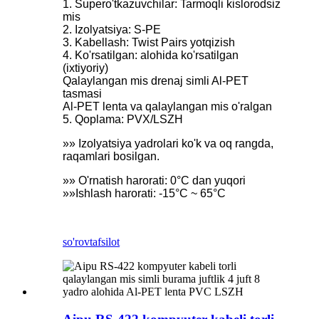
1. Supero'tkazuvchilar: Tarmoqli kislorodsiz
mis
2. Izolyatsiya: S-PE
3. Kabellash: Twist Pairs yotqizish
4. Ko'rsatilgan: alohida ko'rsatilgan
(ixtiyoriy)
Qalaylangan mis drenaj simli Al-PET
tasmasi
Al-PET lenta va qalaylangan mis o'ralgan
5. Qoplama: PVX/LSZH
»» Izolyatsiya yadrolari ko'k va oq rangda,
raqamlari bosilgan.
»» O'rnatish harorati: 0°C dan yuqori
»»Ishlash harorati: -15°C ~ 65°C
so'rov
tafsilot