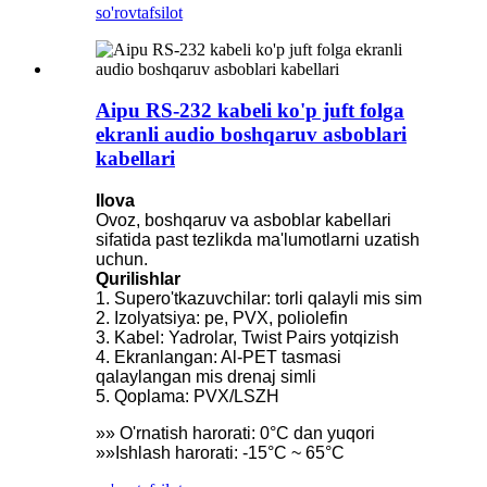
so'rov
tafsilot
Aipu RS-232 kabeli ko'p juft folga
ekranli audio boshqaruv asboblari
kabellari
Ilova
Ovoz, boshqaruv va asboblar kabellari
sifatida past tezlikda ma'lumotlarni uzatish
uchun.
Qurilishlar
1. Supero'tkazuvchilar: torli qalayli mis sim
2. Izolyatsiya: pe, PVX, poliolefin
3. Kabel: Yadrolar, Twist Pairs yotqizish
4. Ekranlangan: Al-PET tasmasi
qalaylangan mis drenaj simli
5. Qoplama: PVX/LSZH
»» O'rnatish harorati: 0°C dan yuqori
»»Ishlash harorati: -15°C ~ 65°C