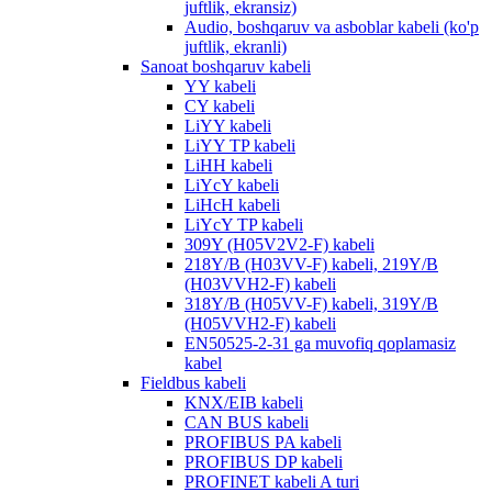
juftlik, ekransiz)
Audio, boshqaruv va asboblar kabeli (ko'p
juftlik, ekranli)
Sanoat boshqaruv kabeli
YY kabeli
CY kabeli
LiYY kabeli
LiYY TP kabeli
LiHH kabeli
LiYcY kabeli
LiHcH kabeli
LiYcY TP kabeli
309Y (H05V2V2-F) kabeli
218Y/B (H03VV-F) kabeli, 219Y/B
(H03VVH2-F) kabeli
318Y/B (H05VV-F) kabeli, 319Y/B
(H05VVH2-F) kabeli
EN50525-2-31 ga muvofiq qoplamasiz
kabel
Fieldbus kabeli
KNX/EIB kabeli
CAN BUS kabeli
PROFIBUS PA kabeli
PROFIBUS DP kabeli
PROFINET kabeli A turi