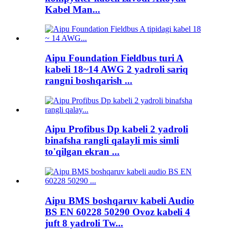
Kabel Man...
Aipu Foundation Fieldbus turi A
kabeli 18~14 AWG 2 yadroli sariq
rangni boshqarish ...
Aipu Profibus Dp kabeli 2 yadroli
binafsha rangli qalayli mis simli
to'qilgan ekran ...
Aipu BMS boshqaruv kabeli Audio
BS EN 60228 50290 Ovoz kabeli 4
juft 8 yadroli Tw...