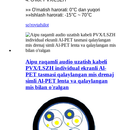
»» O'rnatish harorati: 0°C dan yuqori
»»Ishlash harorati: -15°C ~ 70°C
so'rov
tafsilot
Aipu raqamli audio uzatish kabeli
PVX/LSZH individual ekranli Al-
PET tasmasi qalaylangan mis drenaj
simli Al-PET lenta va qalaylangan
mis bilan o'ralgan