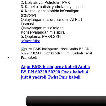
2. Izolyatsiya: Poliolefin, PVX
3. Kabel o'rnatish: yadrolarni yotqizish
4. Ko'rsatilgan: alohida ko'rsatilgan
(ixtiyoriy)
Qalaylangan mis drenaj simli Al-PET
tasmasi
Qalaylangan mis o'ralgan
Konservalangan mis spirali
5. Qoplama: PVX/LSZH
so'rov
tafsilot
Aipu BMS boshqaruv kabeli Audio
BS EN 60228 50290 Ovoz kabeli 4
juft 8 yadroli Twist Pair kabeli