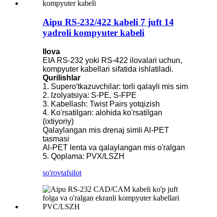
Aipu RS-232/422 kabeli 7 juft 14
yadroli kompyuter kabeli
Ilova
EIA RS-232 yoki RS-422 ilovalari uchun,
kompyuter kabellari sifatida ishlatiladi.
Qurilishlar
1. Supero'tkazuvchilar: torli qalayli mis sim
2. Izolyatsiya: S-PE, S-FPE
3. Kabellash: Twist Pairs yotqizish
4. Ko'rsatilgan: alohida ko'rsatilgan
(ixtiyoriy)
Qalaylangan mis drenaj simli Al-PET
tasmasi
Al-PET lenta va qalaylangan mis o'ralgan
5. Qoplama: PVX/LSZH
so'rov
tafsilot