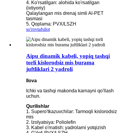
4. Ko'rsatilgan: alohida ko'rsatilgan
(ixtiyoriy)
Qalaylangan mis drenaj simli Al-PET
tasmasi
5. Qoplama: PVX/LSZH
so'rov
tafsilot
Aipu dinamik kabeli, yopiq tashqi
torli kislorodsiz mis burama
juftliklari 2 yadroli
Ilova
Ichki va tashqi makonda karnayni qo'llash
uchun.
Qurilishlar
1. Supero'tkazuvchilar: Tarmoqli kislorodsiz
mis
2. Izolyatsiya: Poliolefin
3. Kabel o'rnatish: yadrolarni yotqizish
4. G'ilof: PVX/LSZH