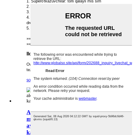
1. Supero'tkazuvchilar: torli qalayli mis sim
2. Izolyatsiya: pe, PVX, poliolefin
3. Kabel: Yadrolar, Twist Pairs yotqizish
4. Ekranlangan: Al-PET tasmasi qalaylangan mis
drenaj simli
5. Qoplama: PVX/LSZH
»» O'rnatish harorati: 0°C dan yuqori
»»Ishlash harorati: -15°C ~ 65°C
Ilova
Ovoz, boshqaruv va asboblar kabellari sifatida past
tezlikda ma'lumotlarni uzatish uchun.
so'rov
tafsilot
Aipu EIA RS-485 kabeli LSZH
ma'lumotlar aloqasini
avtomatlashtirish tizimi Twist Pairs
kabeli