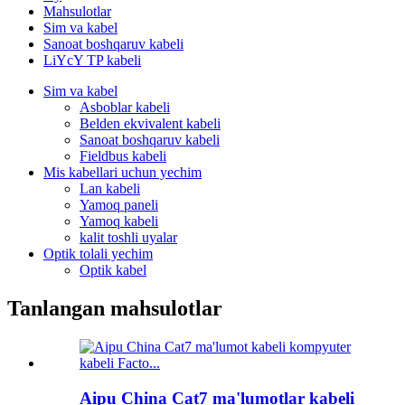
Mahsulotlar
Sim va kabel
Sanoat boshqaruv kabeli
LiYcY TP kabeli
Sim va kabel
Asboblar kabeli
Belden ekvivalent kabeli
Sanoat boshqaruv kabeli
Fieldbus kabeli
Mis kabellari uchun yechim
Lan kabeli
Yamoq paneli
Yamoq kabeli
kalit toshli uyalar
Optik tolali yechim
Optik kabel
Tanlangan mahsulotlar
Aipu China Cat7 ma'lumotlar kabeli