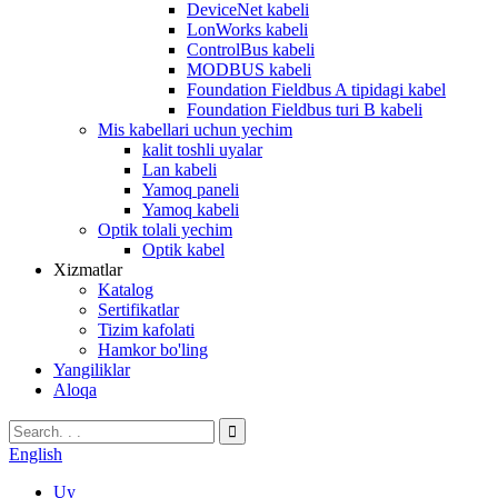
DeviceNet kabeli
LonWorks kabeli
ControlBus kabeli
MODBUS kabeli
Foundation Fieldbus A tipidagi kabel
Foundation Fieldbus turi B kabeli
Mis kabellari uchun yechim
kalit toshli uyalar
Lan kabeli
Yamoq paneli
Yamoq kabeli
Optik tolali yechim
Optik kabel
Xizmatlar
Katalog
Sertifikatlar
Tizim kafolati
Hamkor bo'ling
Yangiliklar
Aloqa
English
Uy