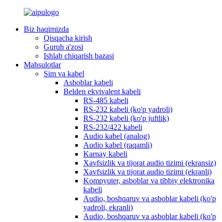
Biz haqimizda
Qisqacha kirish
Guruh a'zosi
Ishlab chiqarish bazasi
Mahsulotlar
Sim va kabel
Asboblar kabeli
Belden ekvivalent kabeli
RS-485 kabeli
RS-232 kabeli (ko'p yadroli)
RS-232 kabeli (ko'p juftlik)
RS-232/422 kabeli
Audio kabel (analog)
Audio kabel (raqamli)
Karnay kabeli
Xavfsizlik va tijorat audio tizimi (ekransiz)
Xavfsizlik va tijorat audio tizimi (ekranli)
Kompyuter, asboblar va tibbiy elektronika
kabeli
Audio, boshqaruv va asboblar kabeli (ko'p
yadroli, ekranli)
Audio, boshqaruv va asboblar kabeli (ko'p