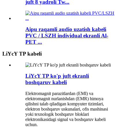
juft 8 yadroli Tw...
Aipu raqamli audio uzatish kabeli
PVC / LSZH individual ekranli Al-
PET ...
LiYcY TP kabeli
LiYcY TP ko'p juft ekranli
boshqaruv kabeli
Elektromagnit parazitlardan (EMI) va
elektromagnit nurlanishdan (EMR) himoya
qilishni talab qiladigan kompyuter tizimlari,
elektron boshqaruv uskunalari, ofis mashinasi
yoki texnologik boshqaruv bloklari
elektronikasidagi signal va boshqaruv kabeli
uchun.