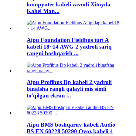
kompyuter kabeli zavodi Xitoyda
Kabel Man...
Aipu Foundation Fieldbus turi A
kabeli 18~14 AWG 2 yadroli sariq
rangni boshqarish ...
Aipu Profibus Dp kabeli 2 yadroli
binafsha rangli qalayli mis simli
to'qilgan ekran ...
Aipu BMS boshqaruv kabeli Audio
BS EN 60228 50290 Ovoz kabeli 4