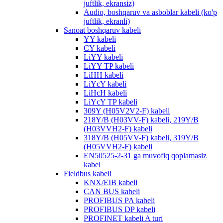
juftlik, ekransiz)
Audio, boshqaruv va asboblar kabeli (ko'p
juftlik, ekranli)
Sanoat boshqaruv kabeli
YY kabeli
CY kabeli
LiYY kabeli
LiYY TP kabeli
LiHH kabeli
LiYcY kabeli
LiHcH kabeli
LiYcY TP kabeli
309Y (H05V2V2-F) kabeli
218Y/B (H03VV-F) kabeli, 219Y/B
(H03VVH2-F) kabeli
318Y/B (H05VV-F) kabeli, 319Y/B
(H05VVH2-F) kabeli
EN50525-2-31 ga muvofiq qoplamasiz
kabel
Fieldbus kabeli
KNX/EIB kabeli
CAN BUS kabeli
PROFIBUS PA kabeli
PROFIBUS DP kabeli
PROFINET kabeli A turi