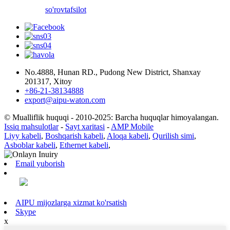
so'rov
tafsilot
No.4888, Hunan RD., Pudong New District, Shanxay
201317, Xitoy
+86-21-38134888
export@aipu-waton.com
© Mualliflik huquqi - 2010-2025: Barcha huquqlar himoyalangan.
Issiq mahsulotlar
-
Sayt xaritasi
-
AMP Mobile
Liyy kabeli
,
Boshqarish kabeli
,
Aloqa kabeli
,
Qurilish simi
,
Asboblar kabeli
,
Ethernet kabeli
,
Email yuborish
AIPU mijozlarga xizmat ko'rsatish
Skype
x