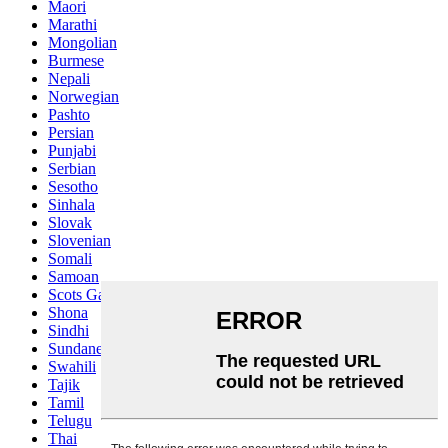
Maori
Marathi
Mongolian
Burmese
Nepali
Norwegian
Pashto
Persian
Punjabi
Serbian
Sesotho
Sinhala
Slovak
Slovenian
Somali
Samoan
Scots Gaelic
Shona
Sindhi
Sundanese
Swahili
Tajik
Tamil
Telugu
Thai