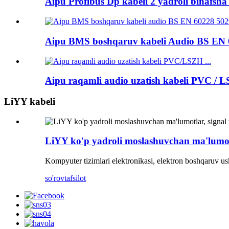
Aipu Profibus Dp kabeli 2 yadroli binafsha r
Aipu BMS boshqaruv kabeli Audio BS EN 60
Aipu raqamli audio uzatish kabeli PVC / LS
LiYY kabeli
LiYY ko'p yadroli moslashuvchan ma'lumot
Kompyuter tizimlari elektronikasi, elektron boshqaruv us
so'rov
tafsilot