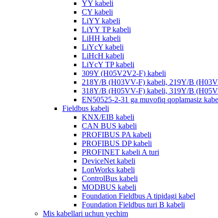
YY kabeli
CY kabeli
LiYY kabeli
LiYY TP kabeli
LiHH kabeli
LiYcY kabeli
LiHcH kabeli
LiYcY TP kabeli
309Y (H05V2V2-F) kabeli
218Y/B (H03VV-F) kabeli, 219Y/B (H03V
318Y/B (H05VV-F) kabeli, 319Y/B (H05V
EN50525-2-31 ga muvofiq qoplamasiz kabe
Fieldbus kabeli
KNX/EIB kabeli
CAN BUS kabeli
PROFIBUS PA kabeli
PROFIBUS DP kabeli
PROFINET kabeli A turi
DeviceNet kabeli
LonWorks kabeli
ControlBus kabeli
MODBUS kabeli
Foundation Fieldbus A tipidagi kabel
Foundation Fieldbus turi B kabeli
Mis kabellari uchun yechim