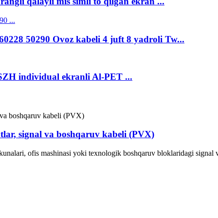
angli qalayli mis simli to'qilgan ekran ...
228 50290 Ovoz kabeli 4 juft 8 yadroli Tw...
ZH individual ekranli Al-PET ...
lar, signal va boshqaruv kabeli (PVX)
kunalari, ofis mashinasi yoki texnologik boshqaruv bloklaridagi signal