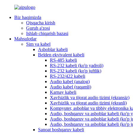
Biz haqimizda
Qisqacha kirish
Guruh a'zosi
Ishlab chiqarish bazasi
Mahsulotlar
Sim va kabel
Asboblar kabeli
Belden ekvivalent kabeli
RS-485 kabeli
RS-232 kabeli (ko'p yadroli)
RS-232 kabeli (ko'p juftlik)
RS-232/422 kabeli
Audio kabel (analog)
Audio kabel (raqamli)
Karnay kabeli
Xavfsizlik va tijorat audio tizimi (ekransiz)
Xavfsizlik va tijorat audio tizimi (ekranli)
Kompyuter, asboblar va tibbiy elektronika k
Audio, boshqaruv va asboblar kabeli (ko'p ya
Audio, boshqaruv va asboblar kabeli (ko'p ju
Audio, boshqaruv va asboblar kabeli (ko'p juf
Sanoat boshqaruv kabeli