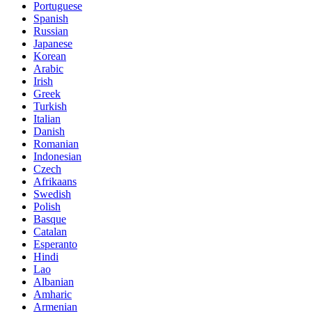
Portuguese
Spanish
Russian
Japanese
Korean
Arabic
Irish
Greek
Turkish
Italian
Danish
Romanian
Indonesian
Czech
Afrikaans
Swedish
Polish
Basque
Catalan
Esperanto
Hindi
Lao
Albanian
Amharic
Armenian