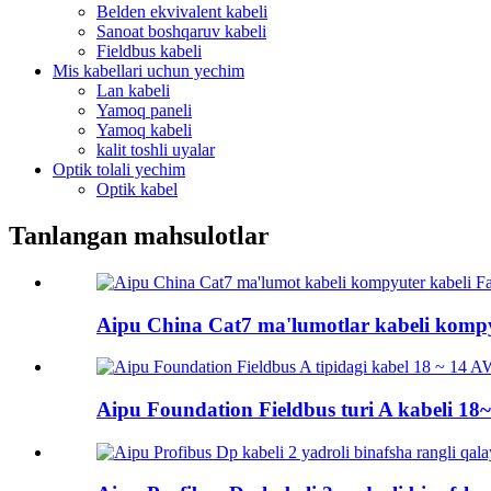
Belden ekvivalent kabeli
Sanoat boshqaruv kabeli
Fieldbus kabeli
Mis kabellari uchun yechim
Lan kabeli
Yamoq paneli
Yamoq kabeli
kalit toshli uyalar
Optik tolali yechim
Optik kabel
Tanlangan mahsulotlar
Aipu China Cat7 ma'lumotlar kabeli kompy
Aipu Foundation Fieldbus turi A kabeli 18~