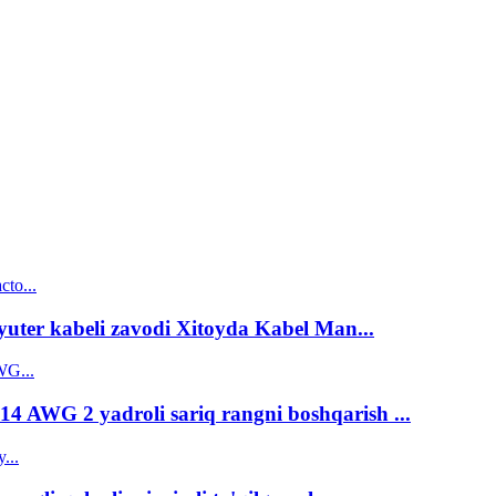
uter kabeli zavodi Xitoyda Kabel Man...
14 AWG 2 yadroli sariq rangni boshqarish ...