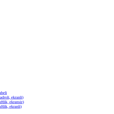
abeli
droli, ekranli)
ftlik, ekransiz)
tlik, ekranli)