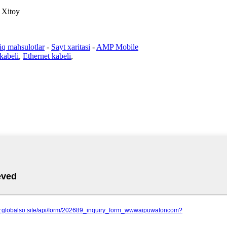
 Xitoy
siq mahsulotlar
-
Sayt xaritasi
-
AMP Mobile
kabeli
,
Ethernet kabeli
,