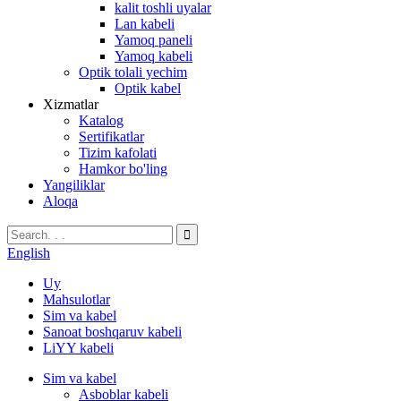
kalit toshli uyalar
Lan kabeli
Yamoq paneli
Yamoq kabeli
Optik tolali yechim
Optik kabel
Xizmatlar
Katalog
Sertifikatlar
Tizim kafolati
Hamkor bo'ling
Yangiliklar
Aloqa
English
Uy
Mahsulotlar
Sim va kabel
Sanoat boshqaruv kabeli
LiYY kabeli
Sim va kabel
Asboblar kabeli