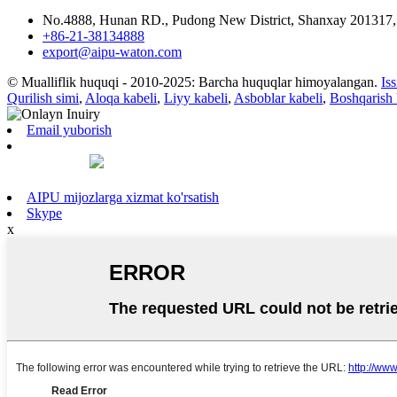
No.4888, Hunan RD., Pudong New District, Shanxay 201317,
+86-21-38134888
export@aipu-waton.com
© Mualliflik huquqi - 2010-2025: Barcha huquqlar himoyalangan.
Is
Qurilish simi
,
Aloqa kabeli
,
Liyy kabeli
,
Asboblar kabeli
,
Boshqarish 
Email yuborish
AIPU mijozlarga xizmat ko'rsatish
Skype
x